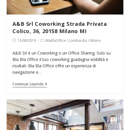
A&B Srl Coworking Strada Privata
Colico, 36, 20158 Milano MI
Publicación
Categoría
13/08/2019
BlaBlaOffice
/
Lombardia
/
Milano
de
de
la
la
A&B Srl è un Coworking o un Office Sharing. Solo su
entrada:
entrada:
Bla Bla Office il tuo coworking guadagna visibilità e
risultati: Bla Bla Office offre un esperienza di
navigazione e…
A&B
Continuar Leyendo
Srl
Coworking
Strada
Privata
Colico,
36,