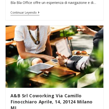
Bla Bla Office offre un esperienza di navigazione e di…
YATTA
Continuar Leyendo
Coworking
Viale
Pasubio,
14,
20154
Milano
MI
A&B Srl Coworking Via Camillo
Finocchiaro Aprile, 14, 20124 Milano
MI