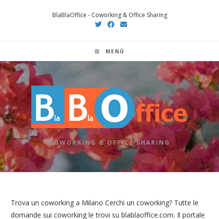
Saltar
BlaBlaOffice - Coworking & Office Sharing
al
contenido
MENÚ
COWORKING & OFFICE SHARING
Trova un coworking a Milano Cerchi un coworking? Tutte le
domande sui coworking le trovi su blablaoffice.com. Il portale