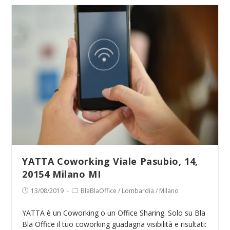
Coworking
Via
Giovanni
Battista
Sammartini,
33,
20125
Milano
MI
YATTA Coworking Viale Pasubio, 14,
20154 Milano MI
Publicación
Categoría
13/08/2019
BlaBlaOffice
/
Lombardia
/
Milano
de
de
la
la
YATTA è un Coworking o un Office Sharing. Solo su Bla
entrada:
entrada:
Bla Office il tuo coworking guadagna visibilità e risultati: