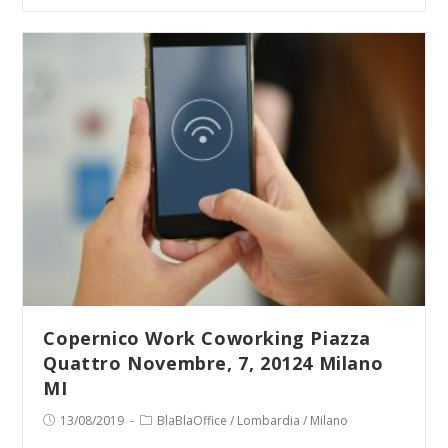
Networking@Work
Coworking
Via
Correggio,
19,
20149
Milano
MI
Copernico Work Coworking Piazza
Quattro Novembre, 7, 20124 Milano
MI
Publicación
Categoría
13/08/2019
BlaBlaOffice
/
Lombardia
/
Milano
de
de