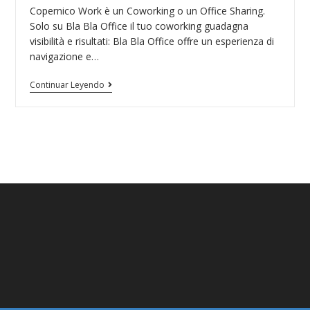
la
la
Copernico Work è un Coworking o un Office Sharing.
entrada:
entrada:
Solo su Bla Bla Office il tuo coworking guadagna
visibilità e risultati: Bla Bla Office offre un esperienza di
navigazione e…
Copernico
Continuar Leyendo
Work
Coworking
Piazza
Quattro
Novembre,
7,
20124
Milano
MI