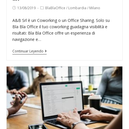
Publicación
Categoría
13/08/2019
BlaBlaOffice
/
Lombardia
/
Milano
de
de
la
la
A&B Srl è un Coworking o un Office Sharing. Solo su
entrada:
entrada:
Bla Bla Office il tuo coworking guadagna visibilità e
risultati: Bla Bla Office offre un esperienza di
navigazione e…
A&B
Continuar Leyendo
Srl
Coworking
Via
Camillo
Finocchiaro
Aprile,
14,
20124
Milano
MI