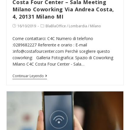
Costa Four Center – Sala Meeting
Milano Coworking Via Andrea Costa,
4, 20131 Milano MI
Publicación
Categoría
16/10/2019
BlaBlaOffice
/
Lombardia
/
Milano
de
de
la
la
Come contattarci: C4C Numero di telefono
entrada:
entrada:
:0289682227 Referente e orario : E-mail
:info@costafourcenter.com Perchè scegliere questo
coworking: Galleria Fotografica: Spazio di Coworking
Milano C4C Costa Four Center - Sala…
Spazio
Continuar Leyendo
di
Coworking
Milano
C4C
Costa
Four
Center