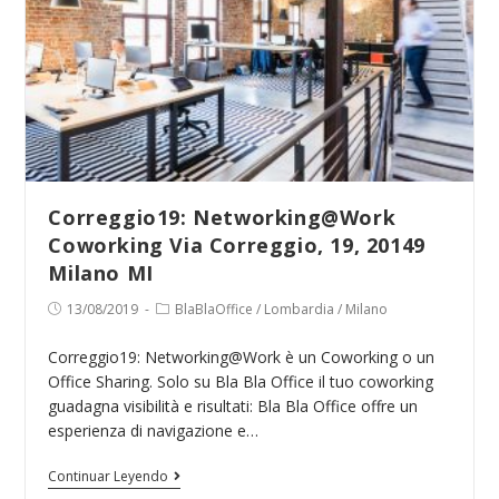
20158
Milano
MI
Correggio19: Networking@Work
Coworking Via Correggio, 19, 20149
Milano MI
Publicación
Categoría
13/08/2019
BlaBlaOffice
/
Lombardia
/
Milano
de
de
la
la
Correggio19: Networking@Work è un Coworking o un
entrada:
entrada:
Office Sharing. Solo su Bla Bla Office il tuo coworking
guadagna visibilità e risultati: Bla Bla Office offre un
esperienza di navigazione e…
Correggio19:
Continuar Leyendo