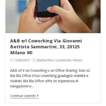
–
Sala
Meeting
Milano
Coworking
Via
Andrea
A&B srl Coworking Via Giovanni
Costa,
Battista Sammartini, 33, 20125
4,
Milano MI
20131
Publicación
Categoría
13/08/2019
BlaBlaOffice
/
Lombardia
/
Milano
Milano
de
de
MI
la
la
A&B srl è un Coworking o un Office Sharing. Solo su
entrada:
entrada:
Bla Bla Office il tuo coworking guadagna visibilità e
risultati: Bla Bla Office offre un esperienza di
navigazione e…
A&B
Continuar Leyendo
srl