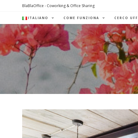
Salta
BlaBlaOffice - Coworking & Office Sharing
al
ITALIANO
COME FUNZIONA
CERCO UFF
contenuto