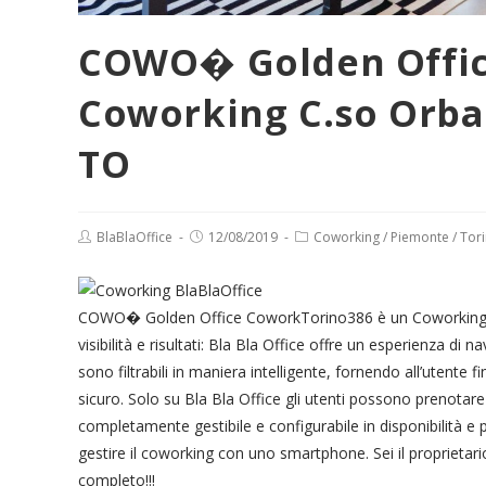
COWO� Golden Offic
Coworking C.so Orbas
TO
Post
Post
Post
BlaBlaOffice
12/08/2019
Coworking
/
Piemonte
/
Tor
author:
published:
category:
COWO� Golden Office CoworkTorino386 è un Coworking o u
visibilità e risultati: Bla Bla Office offre un esperienza di n
sono filtrabili in maniera intelligente, fornendo all’utente 
sicuro. Solo su Bla Bla Office gli utenti possono prenotar
completamente gestibile e configurabile in disponibilità e
gestire il coworking con uno smartphone. Sei il proprietari
completo!!!