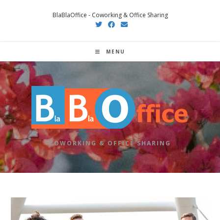
Salta
BlaBlaOffice - Coworking & Office Sharing
al
contenuto
MENU
COWORKING & OFFICE SHARING