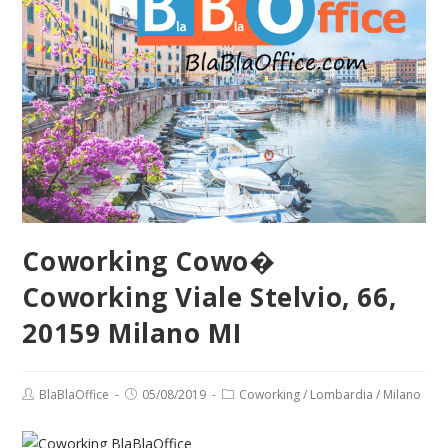
Coworking Cowo�
Coworking Viale Stelvio, 66,
20159 Milano MI
Post
Post
Post
BlaBlaOffice
05/08/2019
Coworking
/
Lombardia
/
Milano
author:
published:
category: