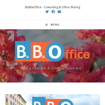
Salta
BlaBlaOffice - Coworking & Office Sharing
al
contenuto
MENU
COWORKING & OFFICE SHARING