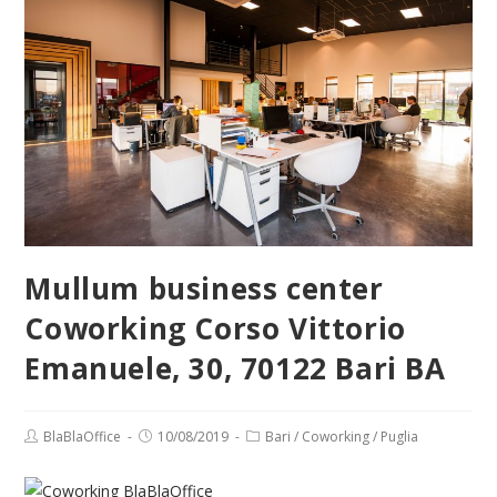
Mullum business center
Coworking Corso Vittorio
Emanuele, 30, 70122 Bari BA
Post
Post
Post
BlaBlaOffice
10/08/2019
Bari
/
Coworking
/
Puglia
author:
published:
category: