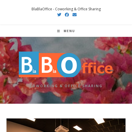
Salta
BlaBlaOffice - Coworking & Office Sharing
al
contenuto
MENU
COWORKING & OFFICE SHARING